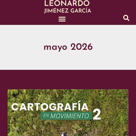
Ir
al
contenido
mayo 2026
Cartografía
en
Movimiento
2.
Experiencias
de