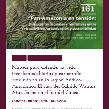
Amazónica.
El
caso
del
Cabildo
Wairari
Atun
Sacha
en
Papers
Publicaciones Home
el
Sur
Mapear para defender la vida:
del
tecnologías abiertas y cartografía
Cauca
comunitaria en la región Andino-
Amazónica. El caso del Cabildo Wairari
Atun Sacha en el Sur del Cauca
Leonardo Jiménez Garcia
/
13.05.2026