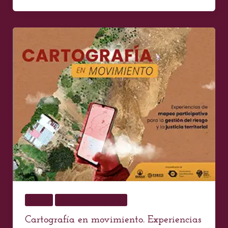
Cartografía
en
movimiento.
Experiencias
de
mapeo
participativo
para
la
gestión
del
riesgo
y
Libros
Publicaciones Home
la
justicia
Cartografía en movimiento. Experiencias