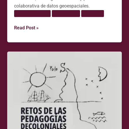
colaborativa de datos geoespaciales.
Cartografía social
Tecnopolítica
Territorios
Read Post »
Los
nuevos
retos
de
las
pedagogías
decoloniales
en
un
mundo