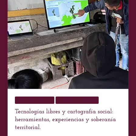
libres
y
cartografía
social:
herramientas,
experiencias
y
soberanía
territorial.
Capítulos de libros
Publicaciones Home
Tecnologías libres y cartografía social:
herramientas, experiencias y soberanía
territorial.