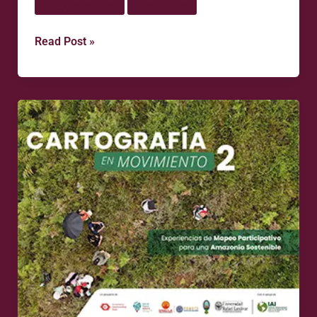
Cartografía social
Tecnopolítica
Read Post »
Cartografía
en
Movimiento
2.
Experiencias
de
Mapeo
Participativo
para
una
Amazonía
Sostenible