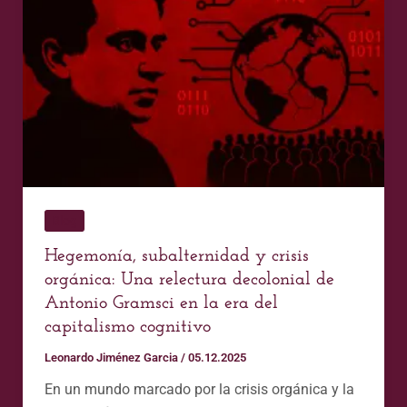
y
crisis
orgánica:
Una
relectura
decolonial
de
Antonio
Gramsci
en
Blog
la
Hegemonía, subalternidad y crisis
era
orgánica: Una relectura decolonial de
del
Antonio Gramsci en la era del
capitalismo
capitalismo cognitivo
cognitivo
Leonardo Jiménez Garcia
/
05.12.2025
En un mundo marcado por la crisis orgánica y la