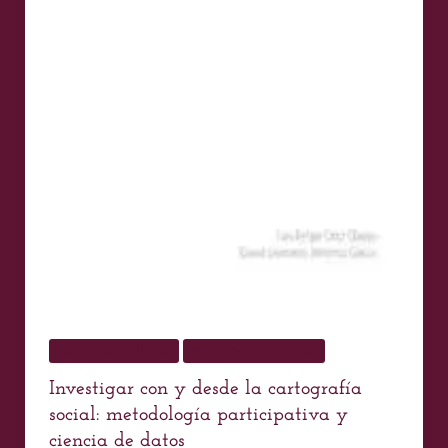
datos
Capítulos de libros
Publicaciones Home
Investigar con y desde la cartografía
social: metodología participativa y
ciencia de datos