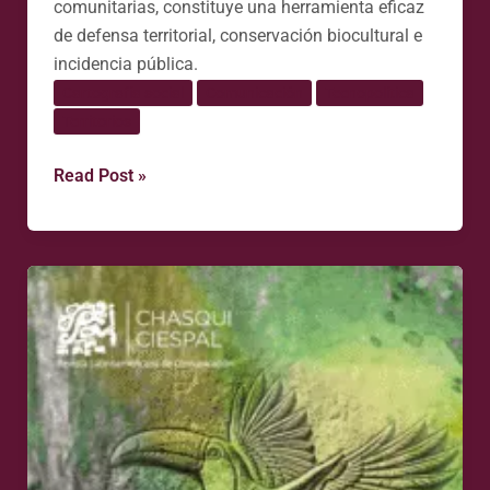
comunitarias, constituye una herramienta eficaz
de defensa territorial, conservación biocultural e
incidencia pública.
Cartografía social
Comunicación
Tecnopolítica
Territorios
Read Post »
Mapear
para
defender
la
vida:
tecnologías
abiertas
y