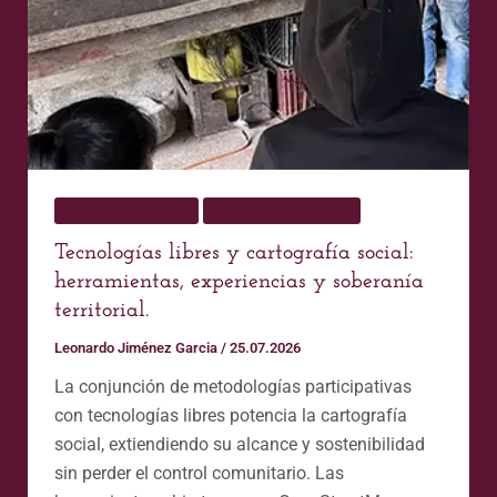
experiencias
y
soberanía
territorial.
Capítulos de libros
Publicaciones Home
Tecnologías libres y cartografía social:
herramientas, experiencias y soberanía
territorial.
Leonardo Jiménez Garcia
/
25.07.2026
La conjunción de metodologías participativas
con tecnologías libres potencia la cartografía
social, extiendiendo su alcance y sostenibilidad
sin perder el control comunitario. Las