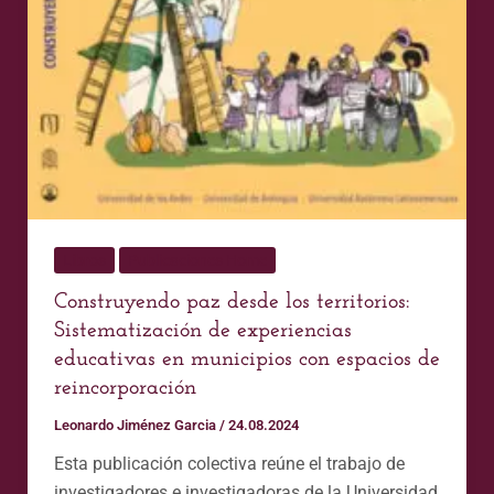
espacios
de
reincorporación
Libros
Publicaciones Home
Construyendo paz desde los territorios:
Sistematización de experiencias
educativas en municipios con espacios de
reincorporación
Leonardo Jiménez Garcia
/
24.08.2024
Esta publicación colectiva reúne el trabajo de
investigadores e investigadoras de la Universidad